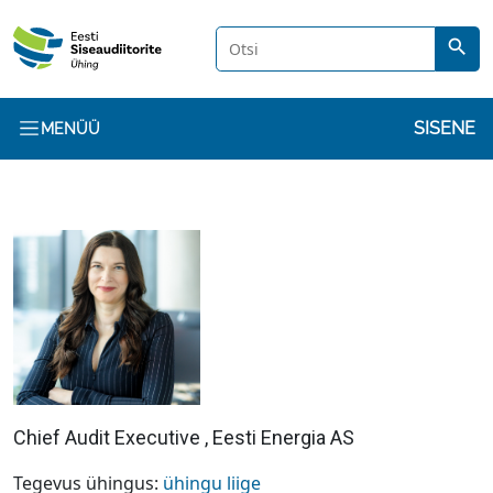
Liigu edasi põhisisu juurde
search
Kasuta
SISENE
MENÜÜ
Chief Audit Executive , Eesti Energia AS
Tegevus ühingus:
ühingu liige