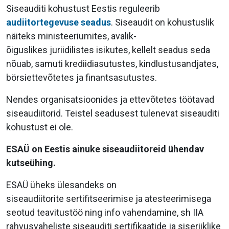
Siseauditi kohustust Eestis reguleerib
audiitortegevuse seadus
. Siseaudit on kohustuslik
näiteks ministeeriumites, avalik-
õiguslikes juriidilistes isikutes, kellelt seadus seda
nõuab, samuti krediidiasutustes, kindlustusandjates,
börsiettevõtetes ja finantsasutustes.
Nendes organisatsioonides ja ettevõtetes töötavad
siseaudiitorid. Teistel seadusest tulenevat siseauditi
kohustust ei ole.
ESAÜ on Eestis ainuke siseaudiitoreid ühendav
kutseühing.
ESAÜ üheks ülesandeks on
siseaudiitorite sertifitseerimise ja atesteerimisega
seotud teavitustöö ning info vahendamine, sh IIA
rahvusvaheliste siseauditi sertifikaatide ja siseriiklike