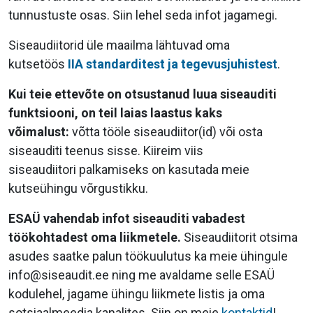
tunnustuste osas. Siin lehel seda infot jagamegi.
Siseaudiitorid üle maailma lähtuvad oma
kutsetöös
IIA standarditest ja tegevusjuhistest
.
Kui teie ettevõte on otsustanud luua siseauditi
funktsiooni, on teil laias laastus kaks
võimalust:
võtta tööle siseaudiitor(id) või osta
siseauditi teenus sisse. Kiireim viis
siseaudiitori palkamiseks
on kasutada meie
kutseühingu võrgustikku.
ESAÜ vahendab infot siseauditi vabadest
töökohtadest oma liikmetele.
Siseaudiitorit otsima
asudes saatke palun töökuulutus ka meie ühingule
info@siseaudit.ee ning me avaldame selle ESAÜ
kodulehel, jagame ühingu liikmete listis ja oma
sotsiaalmeedia kanalites. Siin on meie
kontaktid
!