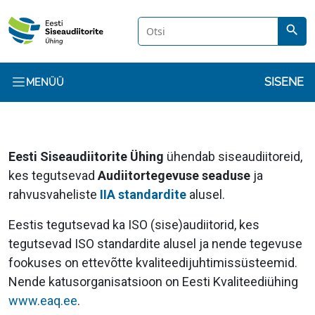
Liigu edasi põhisisu juurde
search
Kasuta
SISENE
MENÜÜ
Eesti Siseaudiitorite Ühing
ühendab siseaudiitoreid,
kes tegutsevad
Audiitortegevuse seaduse
ja
rahvusvaheliste
IIA standardite
alusel.
Eestis tegutsevad ka ISO (sise)audiitorid, kes
tegutsevad ISO standardite alusel ja nende tegevuse
fookuses on ettevõtte kvaliteedijuhtimissüsteemid.
Nende katusorganisatsioon on Eesti Kvaliteediühing
www.eaq.ee
.