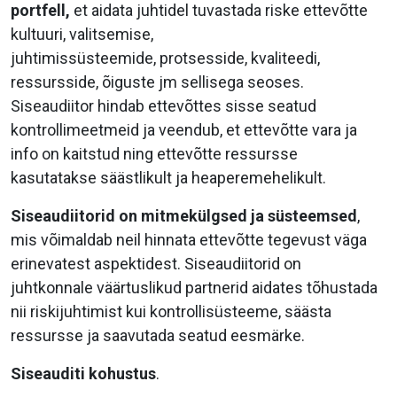
portfell,
et
aidata juhtidel tuvastada riske ettevõtte
kultuuri, valitsemise,
juhtimissüsteemide, protsesside, kvaliteedi,
ressursside, õiguste jm sellisega seoses.
Siseaudiitor hindab ettevõttes sisse seatud
kontrollimeetmeid ja veendub, et ettevõtte vara ja
info on kaitstud ning ettevõtte ressursse
kasutatakse säästlikult ja heaperemehelikult.
Siseaudiitorid on mitmekülgsed ja süsteemsed
,
mis võimaldab neil hinnata ettevõtte tegevust väga
erinevatest aspektidest. Siseaudiitorid on
juhtkonnale väärtuslikud partnerid aidates tõhustada
nii riskijuhtimist kui kontrollisüsteeme, säästa
ressursse ja saavutada seatud eesmärke.
Siseauditi kohustus
.