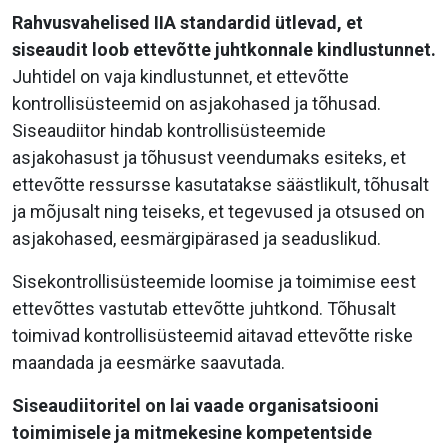
Rahvusvahelised IIA standardid ütlevad, et
siseaudit loob ettevõtte juhtkonnale kindlustunnet.
Juhtidel on vaja kindlustunnet, et ettevõtte
kontrollisüsteemid on asjakohased ja tõhusad.
Siseaudiitor hindab kontrollisüsteemide
asjakohasust ja tõhusust veendumaks esiteks, et
ettevõtte ressursse kasutatakse säästlikult, tõhusalt
ja mõjusalt ning teiseks, et tegevused ja otsused on
asjakohased, eesmärgipärased ja seaduslikud.
Sisekontrollisüsteemide loomise ja toimimise eest
ettevõttes vastutab ettevõtte juhtkond. Tõhusalt
toimivad kontrollisüsteemid aitavad ettevõtte riske
maandada ja eesmärke saavutada.
Siseaudiitoritel on lai vaade organisatsiooni
toimimisele ja mitmekesine kompetentside