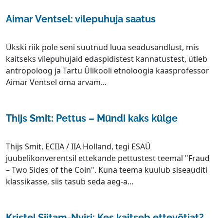
Aimar Ventsel: vilepuhuja saatus
Ükski riik pole seni suutnud luua seadusandlust, mis
kaitseks vilepuhujaid edaspidistest kannatustest, ütleb
antropoloog ja Tartu Ülikooli etnoloogia kaasprofessor
Aimar Ventsel oma arvam...
Thijs Smit: Pettus – Mündi kaks külge
Thijs Smit, ECIIA / IIA Holland, tegi ESAÜ
juubelikonverentsil ettekande pettustest teemal "Fraud
– Two Sides of the Coin". Kuna teema kuulub siseauditi
klassikasse, siis tasub seda aeg-a...
Kristel Siitam-Nyiri: Kes kaitseb ettevõtjat?