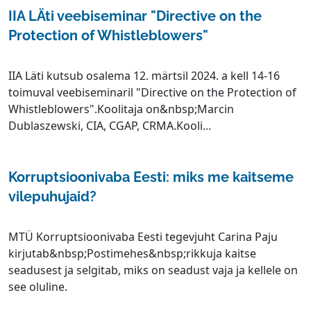
IIA LÄti veebiseminar "Directive on the
Protection of Whistleblowers"
IIA Läti kutsub osalema 12. märtsil 2024. a kell 14-16
toimuval veebiseminaril "Directive on the Protection of
Whistleblowers".Koolitaja on&nbsp;Marcin
Dublaszewski, CIA, CGAP, CRMA.Kooli...
Korruptsioonivaba Eesti: miks me kaitseme
vilepuhujaid?
MTÜ Korruptsioonivaba Eesti tegevjuht Carina Paju
kirjutab&nbsp;Postimehes&nbsp;rikkuja kaitse
seadusest ja selgitab, miks on seadust vaja ja kellele on
see oluline.