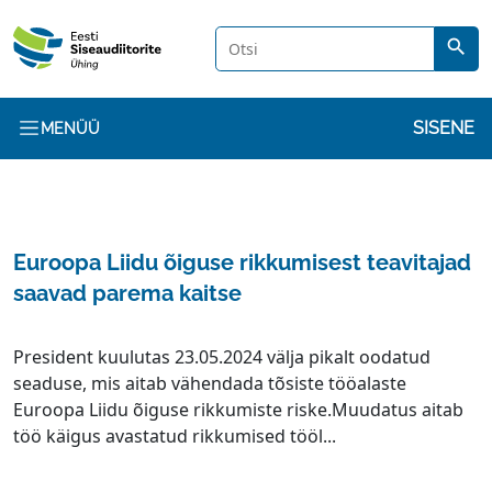
Liigu edasi põhisisu juurde
search
Kasuta
SISENE
MENÜÜ
Euroopa Liidu õiguse rikkumisest teavitajad
saavad parema kaitse
President kuulutas 23.05.2024 välja pikalt oodatud
seaduse, mis aitab vähendada tõsiste tööalaste
Euroopa Liidu õiguse rikkumiste riske.Muudatus aitab
töö käigus avastatud rikkumised tööl...