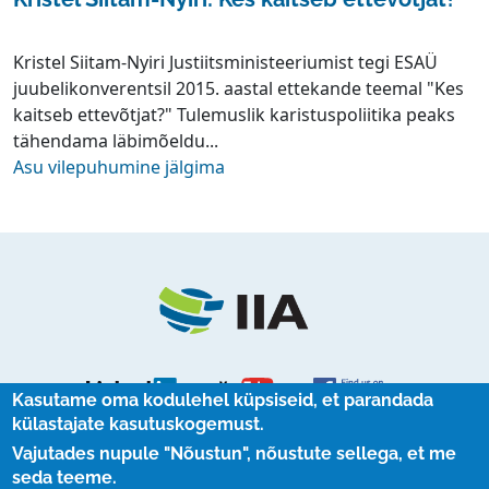
Kristel Siitam-Nyiri Justiitsministeeriumist tegi ESAÜ
juubelikonverentsil 2015. aastal ettekande teemal "Kes
kaitseb ettevõtjat?" Tulemuslik karistuspoliitika peaks
tähendama läbimõeldu...
Asu vilepuhumine jälgima
Kasutame oma kodulehel küpsiseid, et parandada
külastajate kasutuskogemust.
Vajutades nupule "Nõustun", nõustute sellega, et me
UUDISKIRJAD
seda teeme.