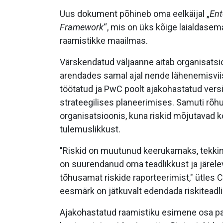
Uus dokument põhineb oma eelkäijal „
Ent
Framework
“, mis on üks kõige laialdasem
raamistikke maailmas.
Värskendatud väljaanne aitab organisatsioo
arendades samal ajal nende lähenemisviis
töötatud ja PwC poolt ajakohastatud versi
strateegilises planeerimises. Samuti rõ
organisatsioonis, kuna riskid mõjutavad k
tulemuslikkust.
"Riskid on muutunud keerukamaks, tekkinu
on suurendanud oma teadlikkust ja järelev
tõhusamat riskide raporteerimist," ütles 
eesmärk on jätkuvalt edendada riskiteadlik
Ajakohastatud raamistiku esimene osa pa