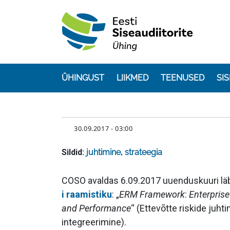
Liigu edasi põhisisu juurde
ÜHINGUST
LIIKMED
TEENUSED
SI
Põhinavigatsioon
KUUPÄEV
30.09.2017 - 03:00
Sildid:
juhtimine
,
strateegia
Sisu
COSO avaldas 6.09.2017 uuenduskuuri lä
i raamistiku
: „
ERM Framework
:
Enterpris
and Performance
“ (Ettevõtte riskide juht
integreerimine).