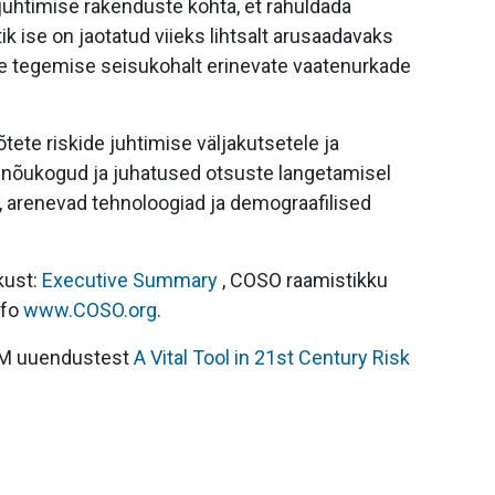
juhtimise rakenduste kohta, et rahuldada
 ise on jaotatud viieks lihtsalt arusaadavaks
te tegemise seisukohalt erinevate vaatenurkade
ete riskide juhtimise väljakutsetele ja
e nõukogud ja juhatused otsuste langetamisel
 arenevad tehnoloogiad ja demograafilised
kust:
Executive Summary
, COSO raamistikku
nfo
www.COSO.org
.
RM uuendustest
A Vital Tool in 21st Century Risk