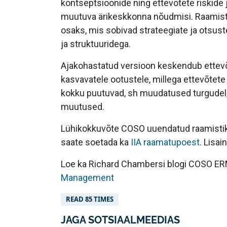
kontseptsioonide ning ettevõtete riskide 
muutuva ärikeskkonna nõudmisi. Raamistik
osaks, mis sobivad strateegiate ja otsus
ja struktuuridega.
Ajakohastatud versioon keskendub ettevõt
kasvavatele ootustele, millega ettevõtet
kokku puutuvad, sh muudatused turgudel,
muutused.
Lühikokkuvõte COSO uuendatud raamisti
saate soetada ka
IIA raamatupoest
. Lisai
Loe ka Richard Chambersi blogi COSO E
Management
READ 85 TIMES
JAGA SOTSIAALMEEDIAS