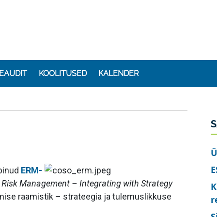
SEAUDIT
KOOLITUSED
KALENDER
S
Ü
E
binud
ERM-
e Risk Management – Integrating with Strategy
K
imise raamistik – strateegia ja tulemuslikkuse
r
S