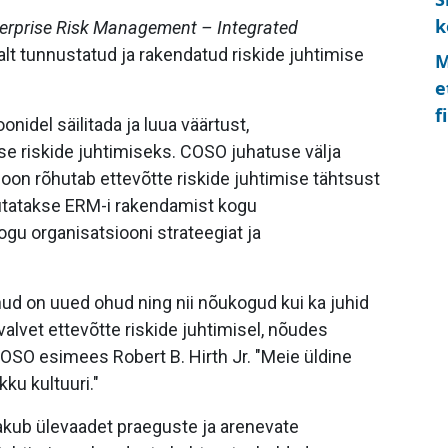
k
erprise Risk Management – Integrated
alt tunnustatud ja rakendatud riskide juhtimise
M
e
f
nidel säilitada ja luua väärtust,
e riskide juhtimiseks. COSO juhatuse välja
oon rõhutab ettevõtte riskide juhtimise tähtsust
hutatakse ERM-i rakendamist kogu
ogu organisatsiooni strateegiat ja
d on uued ohud ning nii nõukogud kui ka juhid
alvet ettevõtte riskide juhtimisel, nõudes
COSO esimees Robert B. Hirth Jr. "Meie üldine
ku kultuuri."
kub ülevaadet praeguste ja arenevate