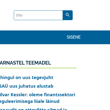
search
Kasutaja konto m
SISENE
ARNASTEL TEEMADEL
hingul on uus tegevjuht
SAÜ uus juhatus alustab
ilvar Kessler: oleme finantssektori
eguleerimisega liiale läinud
iseaudit on ettevõtte silmad ja