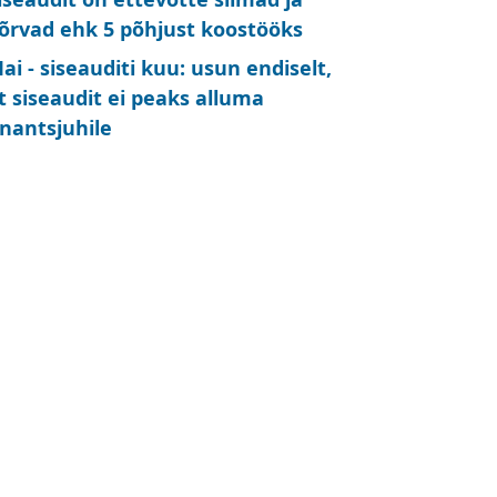
õrvad ehk 5 põhjust koostööks
ai - siseauditi kuu: usun endiselt,
t siseaudit ei peaks alluma
inantsjuhile